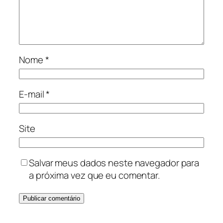
Nome
*
E-mail
*
Site
Salvar meus dados neste navegador para
a próxima vez que eu comentar.