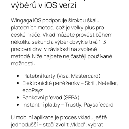
výběrů v iOS verzi
Wingaga iOS podporuje širokou škálu
platebních metod, což je velký plus pro
české hráče. Vklad můžete provést během
několika sekund a výběr obvykle trvá 1‑3
pracovní dny, v závislosti na zvolené
metodě. Níže najdete nejčastěji používané
možnosti:
Platební karty (Visa, Mastercard)
Elektronické peněženky – Skrill, Neteller,
ecoPayz
Bankovní převod (SEPA)
Instantní platby – Trustly, Paysafecard
U mobilní aplikace je proces vkladu ještě
jednodušší – stačí zvolit „Vklad“, vybrat