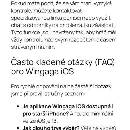
Pokud máte pocit, že se vám hraní vymyká
kontrole, můžete kontaktovat
specializovanou linku pomoci nebo využít
chat s odborníky na problematiku závislosti.
Tyto funkce jsou navrženy tak, aby hráč měl
vždy kontrolu nad svým rozpočtem a časem
stráveným hraním.
Často kladené otázky (FAQ)
pro Wingaga iOS
Pro rychlé odpovědi na nejčastější dotazy
jsme připravili stručný seznam:
Je aplikace Wingaga iOS dostupná i
pro starší iPhone?
Ano, ale minimální
verze iOS je 13.
Jak dlouho trvá výběr?
Většina výběrů