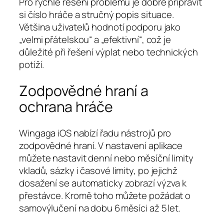
Pro rychlé řešení problémů je dobré připravit
si číslo hráče a stručný popis situace.
Většina uživatelů hodnotí podporu jako
„velmi přátelskou“ a „efektivní“, což je
důležité při řešení výplat nebo technických
potíží.
Zodpovědné hraní a
ochrana hráče
Wingaga iOS nabízí řadu nástrojů pro
zodpovědné hraní. V nastavení aplikace
můžete nastavit denní nebo měsíční limity
vkladů, sázky i časové limity, po jejichž
dosažení se automaticky zobrazí výzva k
přestávce. Kromě toho můžete požádat o
samovýlučení na dobu 6 měsíci až 5 let.