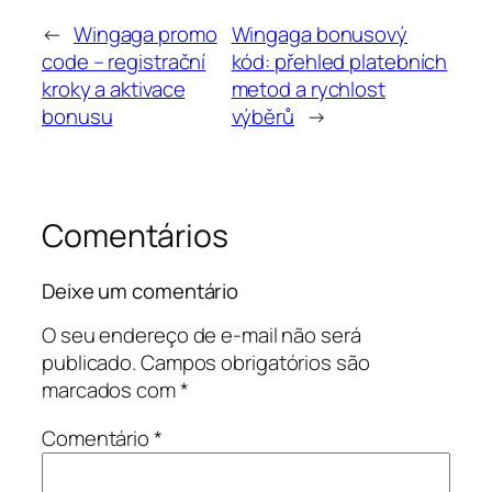
←
Wingaga promo
Wingaga bonusový
code – registrační
kód: přehled platebních
kroky a aktivace
metod a rychlost
bonusu
výběrů
→
Comentários
Deixe um comentário
O seu endereço de e-mail não será
publicado.
Campos obrigatórios são
marcados com
*
Comentário
*