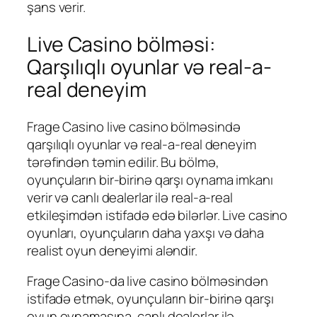
şans verir.
Live Casino bölməsi:
Qarşılıqlı oyunlar və real-a-
real deneyim
Frage Casino live casino bölməsində
qarşılıqlı oyunlar və real-a-real deneyim
tərəfindən təmin edilir. Bu bölmə,
oyunçuların bir-birinə qarşı oynama imkanı
verir və canlı dealerlar ilə real-a-real
etkileşimdən istifadə edə bilərlər. Live casino
oyunları, oyunçuların daha yaxşı və daha
realist oyun deneyimi aləndir.
Frage Casino-da live casino bölməsindən
istifadə etmək, oyunçuların bir-birinə qarşı
oyun oynamasına, canlı dealerlar ilə