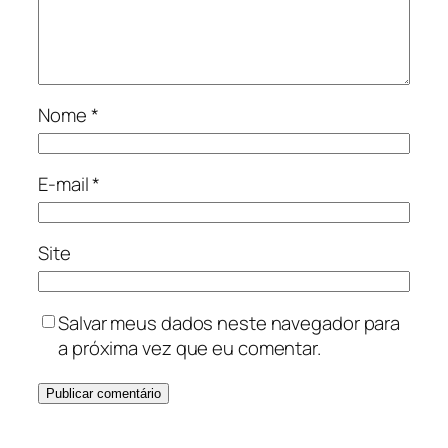
Nome
*
E-mail
*
Site
Salvar meus dados neste navegador para
a próxima vez que eu comentar.