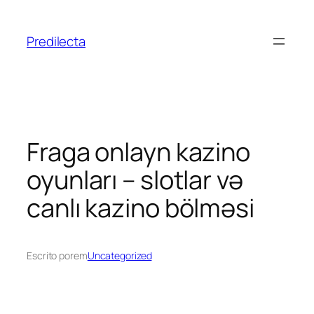
Predilecta
Fraga onlayn kazino
oyunları – slotlar və
canlı kazino bölməsi
Escrito por
em
Uncategorized