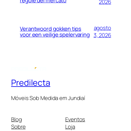
regole del mercato
2026
agosto
Verantwoord gokken tips
voor een veilige spelervaring
3, 2026
Predilecta
Móveis Sob Medida em Jundiaí
Blog
Eventos
Sobre
Loja