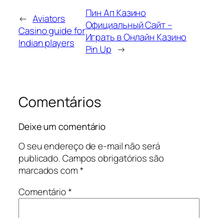
Пин Ап Казино
←
Aviators
Официальный Сайт –
Casino guide for
Играть в Онлайн Казино
Indian players
Pin Up
→
Comentários
Deixe um comentário
O seu endereço de e-mail não será
publicado.
Campos obrigatórios são
marcados com
*
Comentário
*