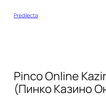
Predilecta
Pinco Online Kazi
(Пинко Казино О