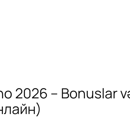
no 2026 – Bonuslar v
нлайн)