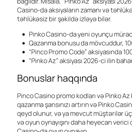
bağlıdır. Misalə, “Pinko Az” aksiyası 20
Casino-da aksiyaların zamanı və təhlükəs
təhlükəsiz bir şəkildə izləyə bilər.
Pinko Casino-da yeni oyunçu mürac
Qazanma bonusu da mövcuddur, 1000
“Pinco Promo Code” aksiyasında 100
“Pinko Az” aksiyası 2026-ci ilin bah
Bonuslar haqqında
Pinco Casino promo kodları və Pinko Az 
qazanma şansınızı artırın və Pinko Casi
qeyd olunur, və ya mevcut müştərilər üç
və oyun oynayışını daha heyecan verici 
Casino-da oyun oynayın.