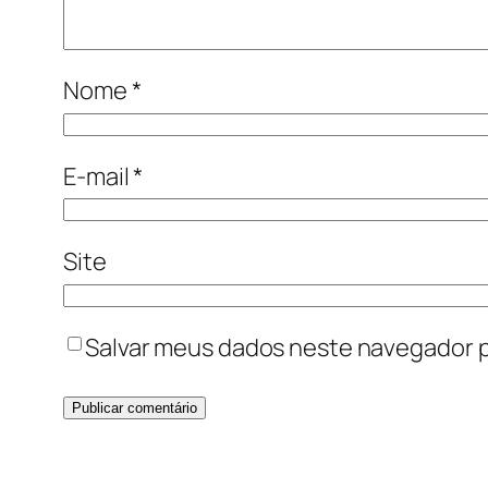
Nome
*
E-mail
*
Site
Salvar meus dados neste navegador p