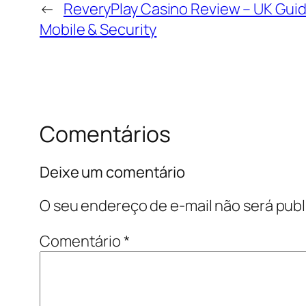
←
ReveryPlay Casino Review – UK Gui
Mobile & Security
Comentários
Deixe um comentário
O seu endereço de e-mail não será publ
Comentário
*