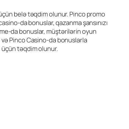
 üçün belə təqdim olunur. Pinco promo
 casino-da bonuslar, qazanma şansınızı
ame-da bonuslar, müştərilərin oyun
o və Pinco Casino-da bonuslarla
 üçün təqdim olunur.