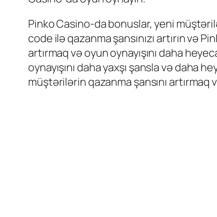
Pinko Casino-da bonuslar, yeni müştəri
code ilə qazanma şansınızı artırın və P
artırmaq və oyun oynayışını daha heyec
oynayışını daha yaxşı şansla və daha h
müştərilərin qazanma şansını artırmaq 