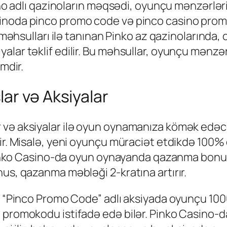
sino adlı qazinoların məqsədi, oyunçu mənzərlər
inoda pinco promo code və pinco casino promo
o məhsulları ilə tanınan Pinko az qazinolarında,
lar təklif edilir. Bu məhsullar, oyunçu mənzər
mdir.
ar və Aksiyalar
r və aksiyalar ilə oyun oynamanıza kömək edə
dir. Misalə, yeni oyunçu müraciət etdikdə 100%
r. Pinko Casino-da oyun oynayanda qazanma bon
us, qazanma məbləği 2-kratına artırır.
ə, “Pinco Promo Code” adlı aksiyada oyunçu 100
promokodu istifadə edə bilər. Pinko Casino-da 