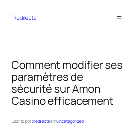
Predilecta
Comment modifier ses
paramètres de
sécurité sur Amon
Casino efficacement
Escrito por
predilecta
em
Uncategorized