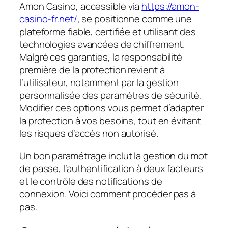
Amon Casino, accessible via
https://amon-
casino-fr.net/
, se positionne comme une
plateforme fiable, certifiée et utilisant des
technologies avancées de chiffrement.
Malgré ces garanties, la responsabilité
première de la protection revient à
l’utilisateur, notamment par la gestion
personnalisée des paramètres de sécurité.
Modifier ces options vous permet d’adapter
la protection à vos besoins, tout en évitant
les risques d’accès non autorisé.
Un bon paramétrage inclut la gestion du mot
de passe, l’authentification à deux facteurs
et le contrôle des notifications de
connexion. Voici comment procéder pas à
pas.