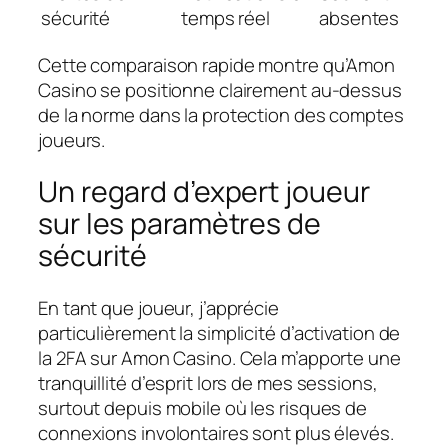
sécurité
temps réel
absentes
Cette comparaison rapide montre qu’Amon
Casino se positionne clairement au-dessus
de la norme dans la protection des comptes
joueurs.
Un regard d’expert joueur
sur les paramètres de
sécurité
En tant que joueur, j’apprécie
particulièrement la simplicité d’activation de
la 2FA sur Amon Casino. Cela m’apporte une
tranquillité d’esprit lors de mes sessions,
surtout depuis mobile où les risques de
connexions involontaires sont plus élevés.