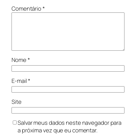
Comentário
*
Nome
*
E-mail
*
Site
Salvar meus dados neste navegador para
a próxima vez que eu comentar.