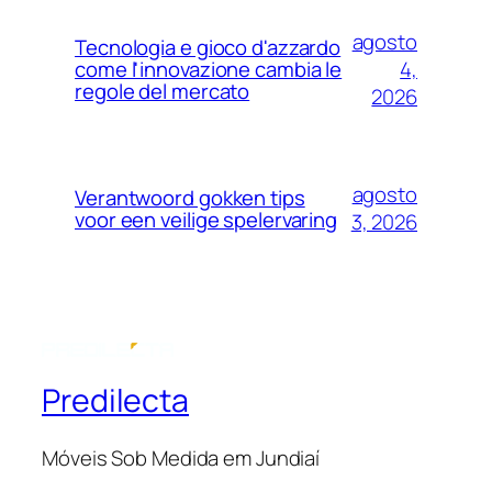
agosto
Tecnologia e gioco d'azzardo
4,
come l'innovazione cambia le
regole del mercato
2026
agosto
Verantwoord gokken tips
voor een veilige spelervaring
3, 2026
Predilecta
Móveis Sob Medida em Jundiaí