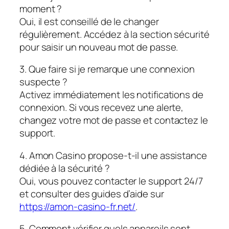
moment ?
Oui, il est conseillé de le changer
régulièrement. Accédez à la section sécurité
pour saisir un nouveau mot de passe.
3. Que faire si je remarque une connexion
suspecte ?
Activez immédiatement les notifications de
connexion. Si vous recevez une alerte,
changez votre mot de passe et contactez le
support.
4. Amon Casino propose-t-il une assistance
dédiée à la sécurité ?
Oui, vous pouvez contacter le support 24/7
et consulter des guides d’aide sur
https://amon-casino-fr.net/
.
5. Comment vérifier quels appareils sont