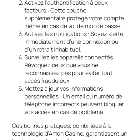
Activez l’authentification à deux
facteurs : Cette couche
supplémentaire protège votre compte
même en cas de vol de mot de passe.
Activez les notifications : Soyez alerté
immédiatement d’une connexion ou
d’un retrait inhabituel.
Surveillez les appareils connectés :
Révoquez ceux que vous ne
reconnaissez pas pour éviter tout
accès frauduleux.
Mettez à jour vos informations
personnelles : Un email ou numéro de
téléphone incorrects peuvent bloquer
vos accès en cas de problème.
Ces bonnes pratiques, combinées à la
technologie d’Amon Casino, garantissent un