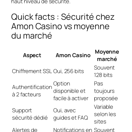
haut niveau de sécurité.
Quick facts : Sécurité chez
Amon Casino vs moyenne
du marché
Moyenne
Aspect
Amon Casino
marché
Souvent
Chiffrement SSL
Oui, 256 bits
128 bits
Option
Pas
Authentification
disponible et
toujours
à 2 facteurs
facile à activer
proposée
Variable
Support
Oui, avec
selon les
sécurité dédié
guides et FAQ
sites
Alertes de
Notifications en
Souvent