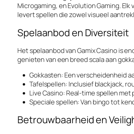
Microgaming, en Evolution Gaming. Elk 
levert spellen die zowel visueel aantrekke
Spelaanbod en Diversiteit
Het spelaanbod van Gamix Casino is en
genieten van een breed scala aan gokka
Gokkasten: Een verscheidenheid aa
Tafelspellen: Inclusief blackjack, r
Live Casino: Real-time spellen met 
Speciale spellen: Van bingo tot ken
Betrouwbaarheid en Veilig