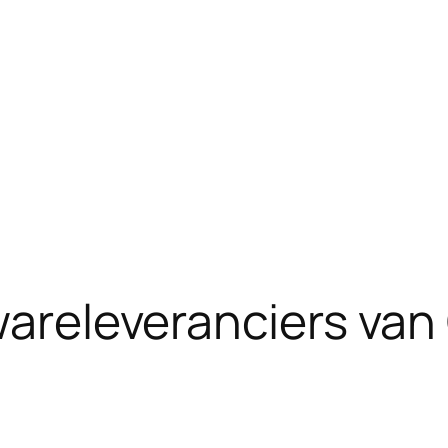
twareleveranciers va