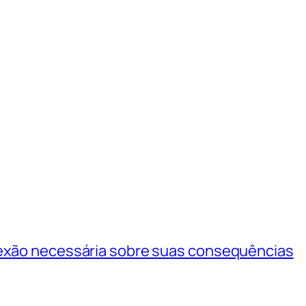
lexão necessária sobre suas consequências