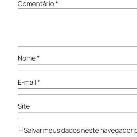
Comentário
*
Nome
*
E-mail
*
Site
Salvar meus dados neste navegador p