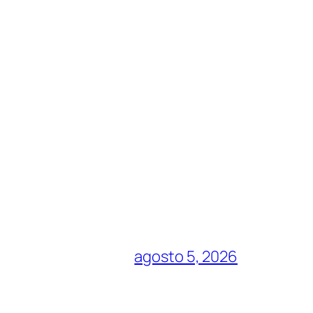
agosto 5, 2026