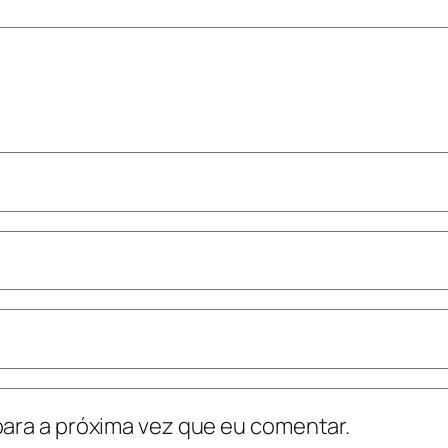
ara a próxima vez que eu comentar.