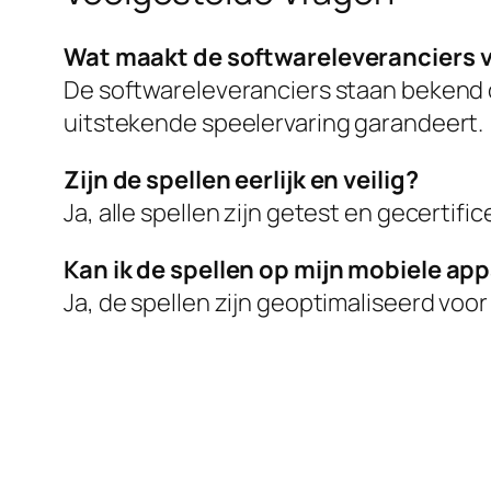
Wat maakt de softwareleveranciers 
De softwareleveranciers staan bekend o
uitstekende speelervaring garandeert.
Zijn de spellen eerlijk en veilig?
Ja, alle spellen zijn getest en gecertifi
Kan ik de spellen op mijn mobiele ap
Ja, de spellen zijn geoptimaliseerd vo