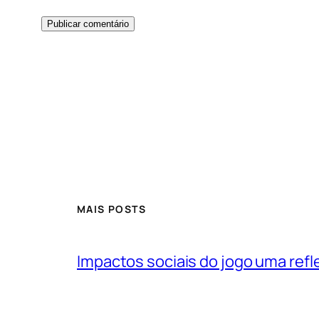
MAIS POSTS
Impactos sociais do jogo uma ref