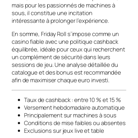
mais pour les passionnés de machines à
sous, il constitue une incitation
intéressante à prolonger l’expérience.
En somme, Friday Roll s’impose comme un
casino fiable avec une politique cashback
équilibrée, idéale pour ceux qui recherchent
un complément de sécurité dans leurs
sessions de jeu. Une analyse détaillée du
catalogue et des bonus est recommandée
afin de maximiser chaque euro investi.
Taux de cashback : entre 10 % et 15 %
Versement hebdomadaire automatique
Principalement sur machines à sous
Conditions de mise faibles ou absentes
Exclusions sur jeux live et table