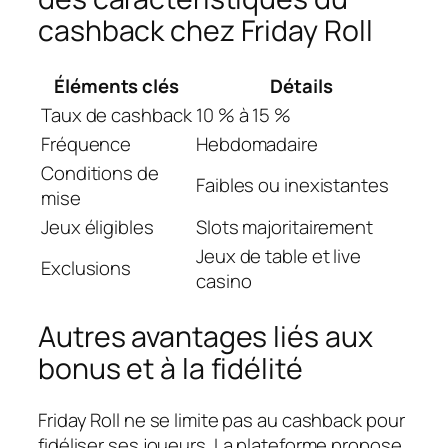
cashback chez Friday Roll
Éléments clés
Détails
Taux de cashback
10 % à 15 %
Fréquence
Hebdomadaire
Conditions de
Faibles ou inexistantes
mise
Jeux éligibles
Slots majoritairement
Jeux de table et live
Exclusions
casino
Autres avantages liés aux
bonus et à la fidélité
Friday Roll ne se limite pas au cashback pour
fidéliser ses joueurs. La plateforme propose