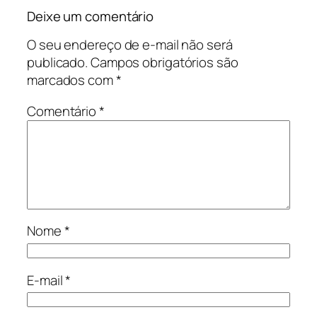
Deixe um comentário
O seu endereço de e-mail não será
publicado.
Campos obrigatórios são
marcados com
*
Comentário
*
Nome
*
E-mail
*