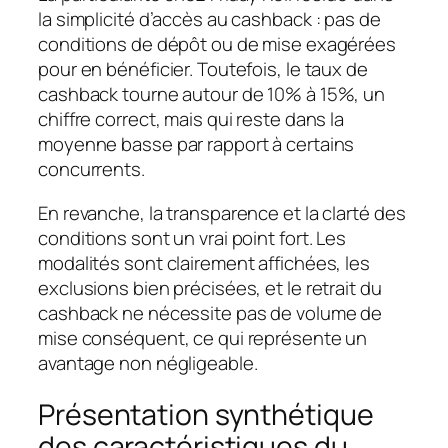
la simplicité d’accès au cashback : pas de
conditions de dépôt ou de mise exagérées
pour en bénéficier. Toutefois, le taux de
cashback tourne autour de 10% à 15%, un
chiffre correct, mais qui reste dans la
moyenne basse par rapport à certains
concurrents.
En revanche, la transparence et la clarté des
conditions sont un vrai point fort. Les
modalités sont clairement affichées, les
exclusions bien précisées, et le retrait du
cashback ne nécessite pas de volume de
mise conséquent, ce qui représente un
avantage non négligeable.
Présentation synthétique
des caractéristiques du