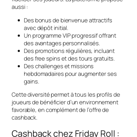
aussi :
Des bonus de bienvenue attractifs
avec dépôt initial.
Un programme VIP progressif offrant
des avantages personnalisés.
Des promotions régulières, incluant
des free spins et des tours gratuits.
Des challenges et missions
hebdomadaires pour augmenter ses
gains.
Cette diversité permet à tous les profils de
joueurs de bénéficier d’un environnement
favorable, en complément de l’offre de
cashback.
Cashback chez Friday Roll :