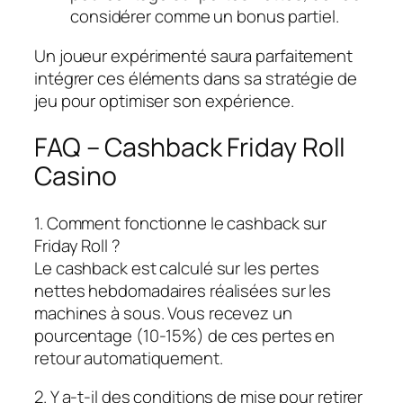
considérer comme un bonus partiel.
Un joueur expérimenté saura parfaitement
intégrer ces éléments dans sa stratégie de
jeu pour optimiser son expérience.
FAQ – Cashback Friday Roll
Casino
1. Comment fonctionne le cashback sur
Friday Roll ?
Le cashback est calculé sur les pertes
nettes hebdomadaires réalisées sur les
machines à sous. Vous recevez un
pourcentage (10-15%) de ces pertes en
retour automatiquement.
2. Y a-t-il des conditions de mise pour retirer