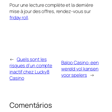
Pour une lecture complète et la dernière
mise à jour des offres, rendez-vous sur
friday roll
.
←
Quels sont les
Baloo Casino: een
risques d’un compte
wereld vol kansen
inactif chez Lucky8
voor spelers
→
Casino
Comentários