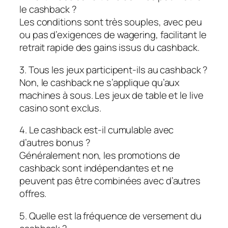
le cashback ?
Les conditions sont très souples, avec peu
ou pas d’exigences de wagering, facilitant le
retrait rapide des gains issus du cashback.
3. Tous les jeux participent-ils au cashback ?
Non, le cashback ne s’applique qu’aux
machines à sous. Les jeux de table et le live
casino sont exclus.
4. Le cashback est-il cumulable avec
d’autres bonus ?
Généralement non, les promotions de
cashback sont indépendantes et ne
peuvent pas être combinées avec d’autres
offres.
5. Quelle est la fréquence de versement du