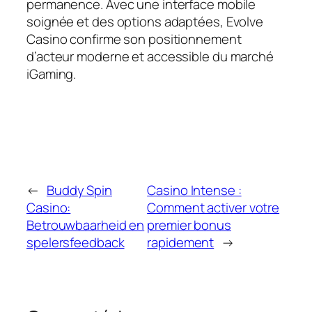
permanence. Avec une interface mobile
soignée et des options adaptées, Evolve
Casino confirme son positionnement
d’acteur moderne et accessible du marché
iGaming.
←
Buddy Spin
Casino Intense :
Casino:
Comment activer votre
Betrouwbaarheid en
premier bonus
spelersfeedback
rapidement
→