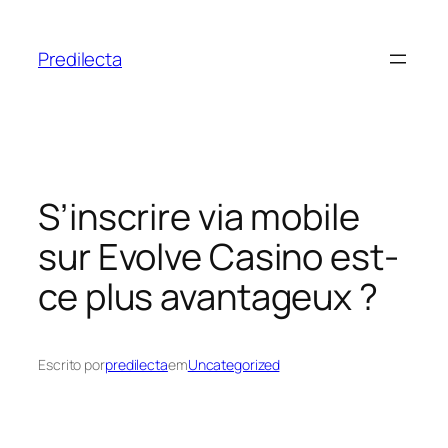
Predilecta
S’inscrire via mobile
sur Evolve Casino est-
ce plus avantageux ?
Escrito por
predilecta
em
Uncategorized