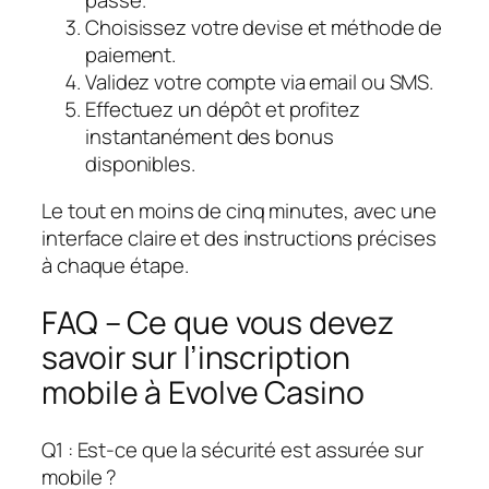
Choisissez votre devise et méthode de
paiement.
Validez votre compte via email ou SMS.
Effectuez un dépôt et profitez
instantanément des bonus
disponibles.
Le tout en moins de cinq minutes, avec une
interface claire et des instructions précises
à chaque étape.
FAQ – Ce que vous devez
savoir sur l’inscription
mobile à Evolve Casino
Q1 : Est-ce que la sécurité est assurée sur
mobile ?