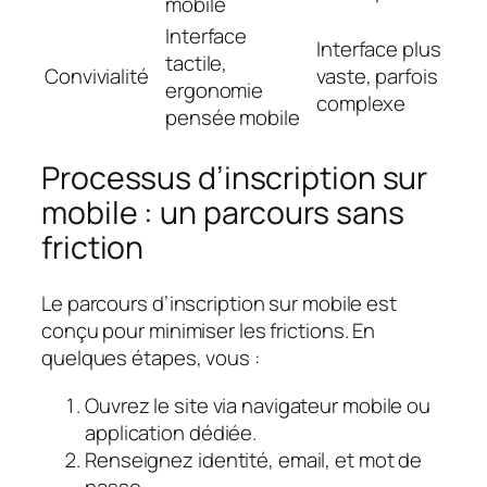
mobile
Interface
Interface plus
tactile,
Convivialité
vaste, parfois
ergonomie
complexe
pensée mobile
Processus d’inscription sur
mobile : un parcours sans
friction
Le parcours d’inscription sur mobile est
conçu pour minimiser les frictions. En
quelques étapes, vous :
Ouvrez le site via navigateur mobile ou
application dédiée.
Renseignez identité, email, et mot de
passe.