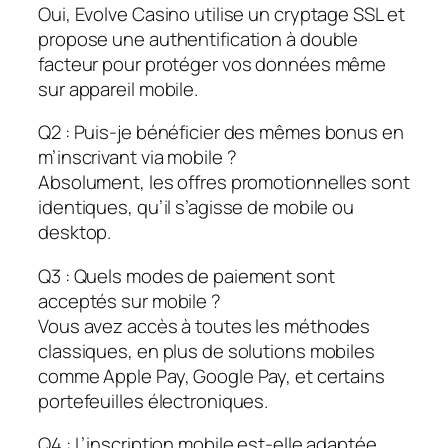
Oui, Evolve Casino utilise un cryptage SSL et
propose une authentification à double
facteur pour protéger vos données même
sur appareil mobile.
Q2 : Puis-je bénéficier des mêmes bonus en
m’inscrivant via mobile ?
Absolument, les offres promotionnelles sont
identiques, qu’il s’agisse de mobile ou
desktop.
Q3 : Quels modes de paiement sont
acceptés sur mobile ?
Vous avez accès à toutes les méthodes
classiques, en plus de solutions mobiles
comme Apple Pay, Google Pay, et certains
portefeuilles électroniques.
Q4 : L’inscription mobile est-elle adaptée