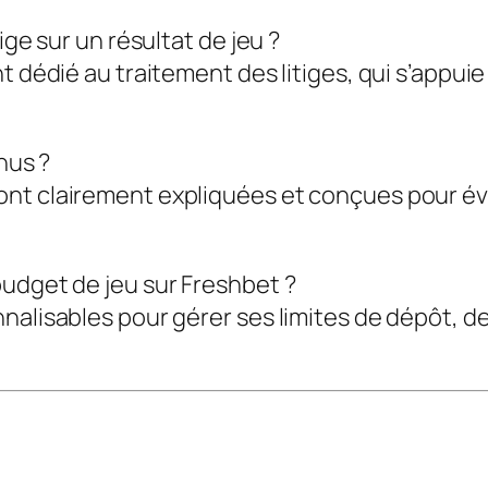
ige sur un résultat de jeu ?
t dédié au traitement des litiges, qui s’appuie
nus ?
nt clairement expliquées et conçues pour év
budget de jeu sur Freshbet ?
nalisables pour gérer ses limites de dépôt, de