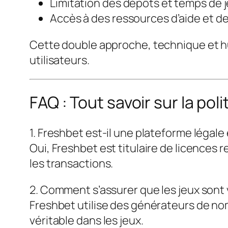
Limitation des dépôts et temps de 
Accès à des ressources d’aide et de
Cette double approche, technique et hum
utilisateurs.
FAQ : Tout savoir sur la pol
1. Freshbet est-il une plateforme légale
Oui, Freshbet est titulaire de licences
les transactions.
2. Comment s’assurer que les jeux sont 
Freshbet utilise des générateurs de no
véritable dans les jeux.