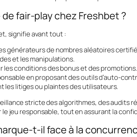
 de fair-play chez Freshbet ?
t, signifie avant tout :
es générateurs de nombres aléatoires certifié
udes et les manipulations.
r les conditions des bonus et des promotions
ponsable en proposant des outils d’auto-contr
les litiges ou plaintes des utilisateurs.
illance stricte des algorithmes, des audits r
 le jeu responsable, tout en assurant la confi
que-t-il face à la concurrenc