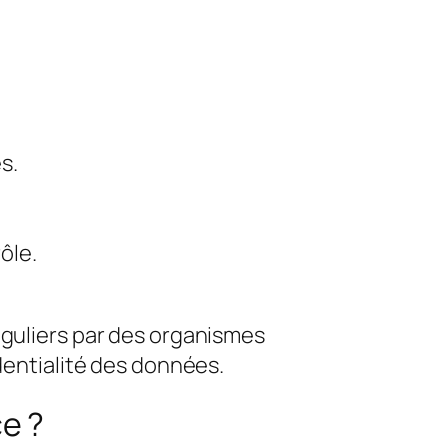
s.
.
ôle.
éguliers par des organismes
dentialité des données.
e ?