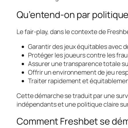
Qu’entend-on par politique
Le fair-play, dans le contexte de Freshbe
Garantir des jeux équitables avec d
Protéger les joueurs contre les fra
Assurer une transparence totale su
Offrir un environnement de jeu res
Traiter rapidement et équitablement 
Cette démarche se traduit par une surve
indépendants et une politique claire sur
Comment Freshbet se démar