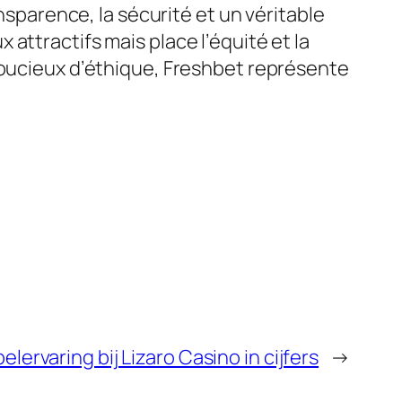
nsparence, la sécurité et un véritable
attractifs mais place l’équité et la
soucieux d’éthique, Freshbet représente
elervaring bij Lizaro Casino in cijfers
→