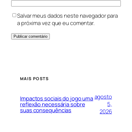
Salvar meus dados neste navegador para
a próxima vez que eu comentar.
MAIS POSTS
agosto
Impactos sociais do jogo uma
5,
reflexão necessária sobre
suas consequências
2026