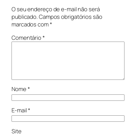
O seu endereço de e-mail não será
publicado.
Campos obrigatórios são
marcados com
*
Comentário
*
Nome
*
E-mail
*
Site