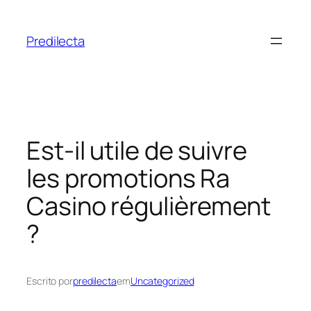
Predilecta
Est-il utile de suivre
les promotions Ra
Casino régulièrement
?
Escrito por
predilecta
em
Uncategorized