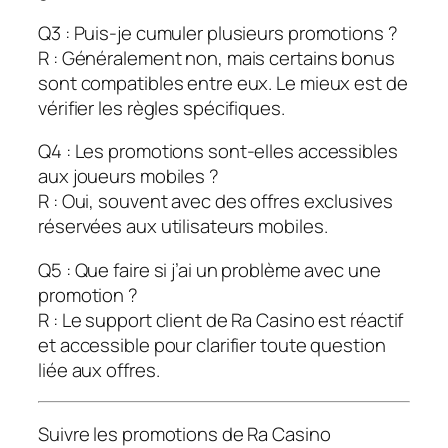
Q3 : Puis-je cumuler plusieurs promotions ?
R : Généralement non, mais certains bonus
sont compatibles entre eux. Le mieux est de
vérifier les règles spécifiques.
Q4 : Les promotions sont-elles accessibles
aux joueurs mobiles ?
R : Oui, souvent avec des offres exclusives
réservées aux utilisateurs mobiles.
Q5 : Que faire si j’ai un problème avec une
promotion ?
R : Le support client de Ra Casino est réactif
et accessible pour clarifier toute question
liée aux offres.
Suivre les promotions de Ra Casino