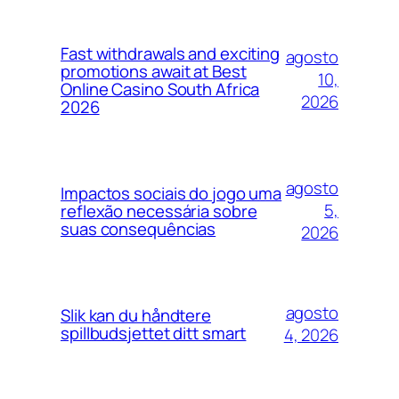
Fast withdrawals and exciting
agosto
promotions await at Best
10,
Online Casino South Africa
2026
2026
agosto
Impactos sociais do jogo uma
5,
reflexão necessária sobre
suas consequências
2026
agosto
Slik kan du håndtere
spillbudsjettet ditt smart
4, 2026