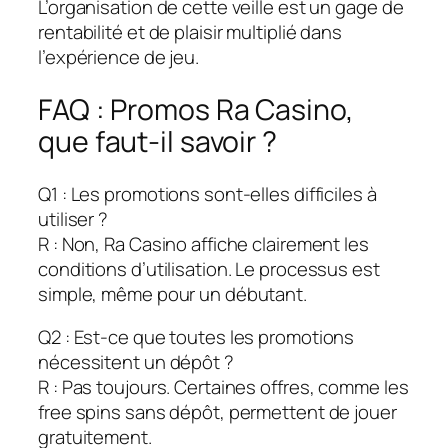
L’organisation de cette veille est un gage de
rentabilité et de plaisir multiplié dans
l’expérience de jeu.
FAQ : Promos Ra Casino,
que faut-il savoir ?
Q1 : Les promotions sont-elles difficiles à
utiliser ?
R : Non, Ra Casino affiche clairement les
conditions d’utilisation. Le processus est
simple, même pour un débutant.
Q2 : Est-ce que toutes les promotions
nécessitent un dépôt ?
R : Pas toujours. Certaines offres, comme les
free spins sans dépôt, permettent de jouer
gratuitement.