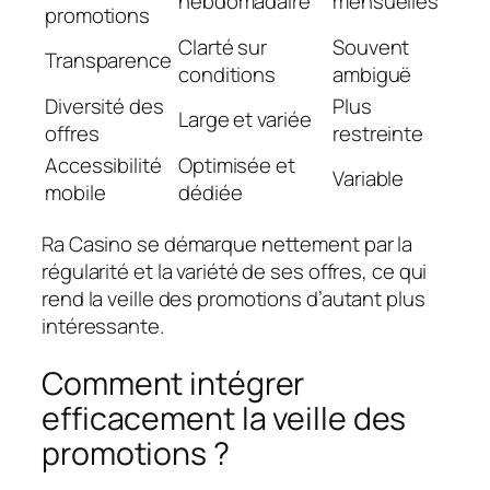
hebdomadaire
mensuelles
promotions
Clarté sur
Souvent
Transparence
conditions
ambiguë
Diversité des
Plus
Large et variée
offres
restreinte
Accessibilité
Optimisée et
Variable
mobile
dédiée
Ra Casino se démarque nettement par la
régularité et la variété de ses offres, ce qui
rend la veille des promotions d’autant plus
intéressante.
Comment intégrer
efficacement la veille des
promotions ?